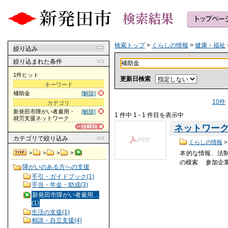
検索トップ
>
くらしの情報
>
健康・福祉
絞り込み
絞り込まれた条件
1件ヒット
更新日検索
キーワード
補助金
[解除]
10件
カテゴリ
新発田市障がい者雇用・
[解除]
1 件中 1 - 1 件目を表示中
就労支援ネットワーク
ネットワーク案
カテゴリ
で絞り込み
くらしの情報
本的な情報、法
>
>
>
>
の模索 参加企
障がいのある方への支援
手引・ガイドブック(1)
手当・年金・助成(3)
新発田市障がい者雇用…
(1)
生活の支援(1)
相談・自立支援(4)