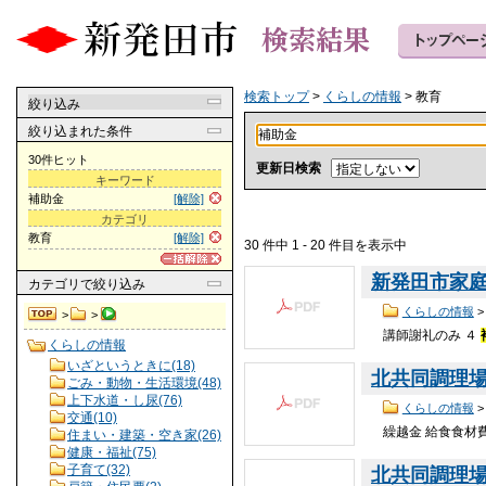
検索トップ
>
くらしの情報
> 教育
絞り込み
絞り込まれた条件
30件ヒット
更新日検索
キーワード
補助金
[解除]
カテゴリ
教育
[解除]
30 件中 1 - 20 件目を表示中
新発田市家庭教
カテゴリ
で絞り込み
くらしの情報
>
>
講師謝礼のみ ４
くらしの情報
いざというときに(18)
北共同調理場（
ごみ・動物・生活環境(48)
上下水道・し尿(76)
くらしの情報
交通(10)
繰越金 給食食材
住まい・建築・空き家(26)
健康・福祉(75)
子育て(32)
北共同調理場（