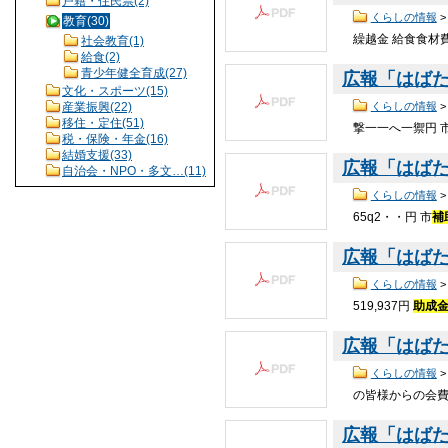
戸籍・住民票(2)
くらしの情報
教育(30)
繰越金 給食食材
社会教育(1)
給食(2)
青少年健全育成(27)
広報「はばたき
文化・スポーツ(15)
産業振興(22)
くらしの情報
移住・定住(51)
撃一一へ一禦円 
税・保険・年金(16)
結婚支援(33)
広報「はばたき
自治会・NPO・多文…(11)
くらしの情報
65q2・・円 市
補
広報「はばたき
くらしの情報
519,937円
助成
広報「はばたき
くらしの情報
の皆様からの会
広報「はばたき