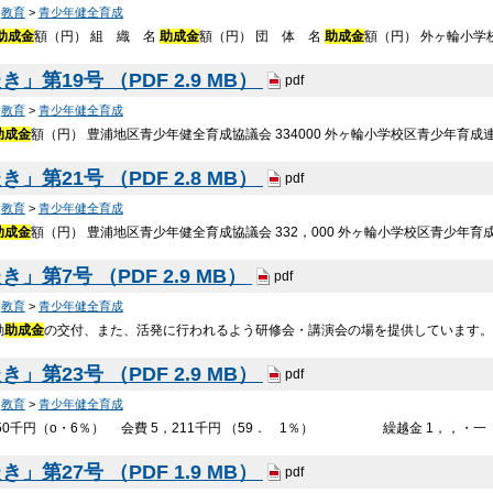
>
教育
>
青少年健全育成
助成金
額（円） 組 織 名
助成金
額（円） 団 体 名
助成金
額（円） 外ヶ輪小学校
」第19号 （PDF 2.9 MB）
pdf
>
教育
>
青少年健全育成
助成金
額（円） 豊浦地区青少年健全育成協議会 334000 外ヶ輪小学校区青少年育成連
」第21号 （PDF 2.8 MB）
pdf
>
教育
>
青少年健全育成
助成金
額（円） 豊浦地区青少年健全育成協議会 332，000 外ヶ輪小学校区青少年育
」第7号 （PDF 2.9 MB）
pdf
>
教育
>
青少年健全育成
動
助成金
の交付、また、活発に行われるよう研修会・講演会の場を提供しています。
」第23号 （PDF 2.9 MB）
pdf
>
教育
>
青少年健全育成
50千円（o・6％） 会費 5，211千円 （59． 1％） 繰越金 1，，・一 Fl
」第27号 （PDF 1.9 MB）
pdf