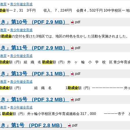
>
教育
>
青少年健全育成
助金
等一 2，31 3千円 収入、 7，224F円 会費 4，532千円 10中学校区一 
」第10号 （PDF 2.9 MB）
pdf
>
教育
>
青少年健全育成
動
助成金
の交付を受けた3地区では、地区の特色を生かし た活動を実施されました
」第11号 （PDF 2.9 MB）
pdf
>
教育
>
青少年健全育成
助成金
額（円） 組 織 名
助成金
額（円） 外 ヶ 輪 小 学 校 区 青少年育成連絡
」第13号 （PDF 3.1 MB）
pdf
>
教育
>
青少年健全育成
助成金
額（円） 組 織 名 1
助成金
額（円）一一一一一一一一一 外ヶ
」第15号 （PDF 3.2 MB）
pdf
>
教育
>
青少年健全育成
名
助成金
額（円） 外ヶ輪小学校区青少年育成連絡会 317，000 一一一一市子 ど 
」第1号 （PDF 2.8 MB）
pdf