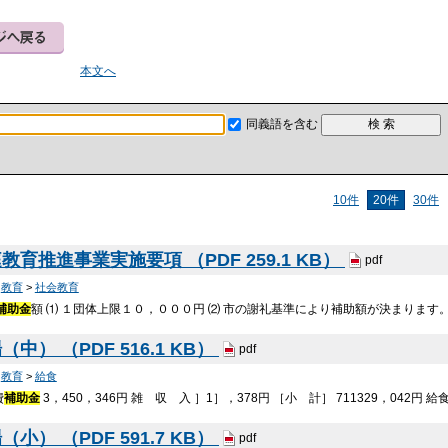
本文へ
同義語を含む
10件
20件
30件
育推進事業実施要項 （PDF 259.1 KB）
pdf
>
教育
>
社会教育
補助金
額 ⑴ １団体上限１０，０００円 ⑵ 市の謝礼基準により補助額が決まります
中） （PDF 516.1 KB）
pdf
>
教育
>
給食
費
補助金
3，450，346円 雑 収 入 ］1］，378円 ［小 計］ 711329，042円 
小） （PDF 591.7 KB）
pdf