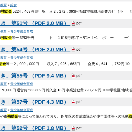
>
教育
>
給食
費
補助金
5224，463円 雑 収 入 2，272．393円 甑ぼ堤職員冶食費含む ［小 計
」第51号 （PDF 2.0 MB）
pdf
>
教育
>
青少年健全育成
市
補助金
等一 3Pl3千円 ト 1 tt“ 8元碗1了≒R’1≡〔≡1 ポ‘「一 
」第54号 （PDF 2.0 MB）
pdf
>
教育
>
青少年健全育成
助金
等一 2，900，000円 収入 7，925，663円 会費 4，641 ，752円 
」第55号 （PDF 9.4 MB）
pdf
>
教育
>
青少年健全育成
金
70,000円 運営費 583,809円 雑入金 18円 事業活動費 793,207円 10中学校区 地
」第57号 （PDF 4.3 MB）
pdf
>
教育
>
青少年健全育成
費や市
補助金
等によって賄われており、各 地区の育成協議会や少年団体等への活動
」第52号 （PDF 1.8 MB）
pdf