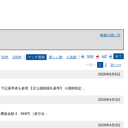
検索の使い方
html
pdf
全て
50件
100件
マッチ度順
新しい順
人気順
<<前へ
1
2
次へ>>
2026年8月6日
。下記基準表を参照 【主な講師謝礼基準】 ※講師指定…
2026年4月3日
給食費返金額 4．969円 ［差引合…
2026年4月3日