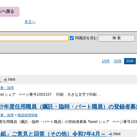
本文へ
同義語を含む
10件
20件
30件
報
html
人事・採用
eet シェア ページ番号1002337 印刷 大きな文字で印刷 …
会計年度任用職員（嘱託・臨時・パート職員）の登録者
人事・採用
>
職員採用情報
任用職員（嘱託・臨時・パート職員）の登録者募集 Tweet シェア ページ番号103
紙」ご意見と回答（その他）令和7年4月～
html