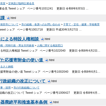
市長室
>
定例及び臨時記者会見
会見 Tweet シェア ページ番号1031241 更新日 令和8年8月5日 …
進課
html
新発田市について
>
市の組織・各課へのお問い合わせ
>
子育て・定住・健康・学校教育
eet シェア ページ番号1001718 更新日 平成30年3月27日 …
員による特設人権相談
html
人権・同和行政・男女共同参画
>
人権に関する相談窓口
特設人権相談 Tweet シェア ページ番号1022040 更新日 令和8年4月2日…
ばた応援寄附金の使い道
html
ふるさと納税
寄附金の使い道 Tweet シェア ページ番号1002040 更新日 令和8年6月1…
市行政組織の改正について
html
人事・採用
>
市の行政組織について
織の改正について Tweet シェア ページ番号1006427 更新日 令和8年4月…
兵器廃絶平和推進基本条例
html