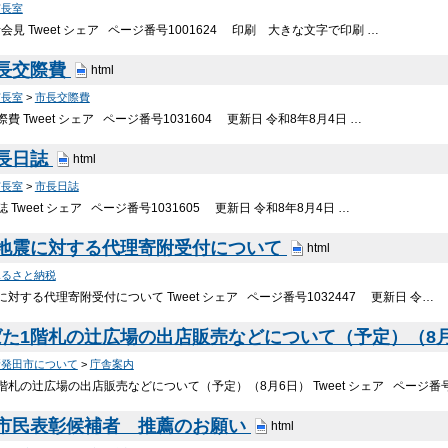
市長室
見 Tweet シェア ページ番号1001624 印刷 大きな文字で印刷 …
市長交際費
html
市長室
>
市長交際費
費 Tweet シェア ページ番号1031604 更新日 令和8年8月4日 …
長日誌
html
市長室
>
市長日誌
 Tweet シェア ページ番号1031605 更新日 令和8年8月4日 …
本地震に対する代理寄附受付について
html
ふるさと納税
対する代理寄附受付について Tweet シェア ページ番号1032447 更新日 令…
た1階札の辻広場の出店販売などについて（予定）（8
新発田市について
>
庁舎案内
階札の辻広場の出店販売などについて（予定）（8月6日） Tweet シェア ページ番号
 市民表彰候補者 推薦のお願い
html