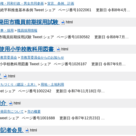
人権・同和行政・男女共同参画
>
宣言、条例、計画
平和推進基本条例 Tweet シェア ページ番号1022061 更新日 令和8年4月…
新発田市職員前期採用試験
html
人事・採用
>
職員採用情報
職員前期採用試験 Tweet シェア ページ番号1030582 更新日 令和8年7月…
度使用小学校教科用図書
html
市教育委員会
>
市教育委員会からのお知らせ
小学校教科用図書 Tweet シェア ページ番号1026187 更新日 令和7年9月…
度
html
まちづくり（建設・土木）
>
用地・土地利用
et シェア ページ番号1002242 更新日 令和7年11月18日 印…
紹介
html
新発田市について
>
市の概要
eet シェア ページ番号1001688 更新日 令和7年12月23日 …
時記者会見
html