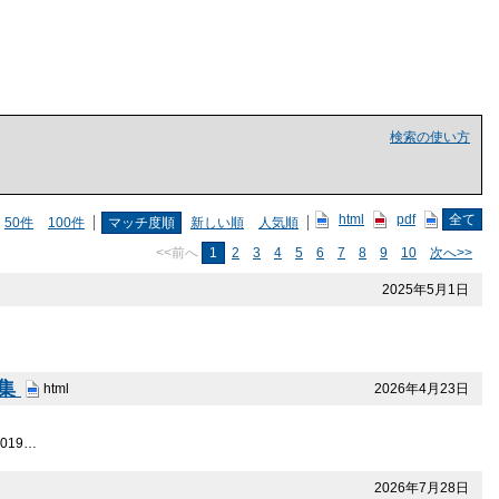
検索の使い方
html
pdf
全て
50件
100件
マッチ度順
新しい順
人気順
<<前へ
1
2
3
4
5
6
7
8
9
10
次へ>>
2025年5月1日
募集
2026年4月23日
html
019…
2026年7月28日