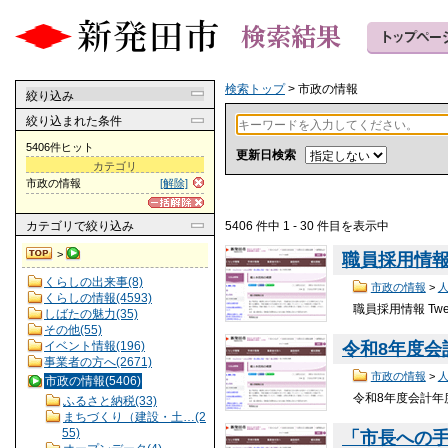
検索トップ
> 市政の情報
絞り込み
絞り込まれた条件
5406件ヒット
更新日検索
カテゴリ
市政の情報
[解除]
5406 件中 1 - 30 件目を表示中
カテゴリ
で絞り込み
>
職員採用情
くらしの出来事(8)
市政の情報
>
くらしの情報(4593)
職員採用情報 Tw
しばたの魅力(35)
その他(55)
イベント情報(196)
令和8年度
事業者の方へ(2671)
市政の情報
>
市政の情報(5406)
令和8年度会計年度
ふるさと納税(33)
まちづくり（建設・土…(2
55)
「市長への手