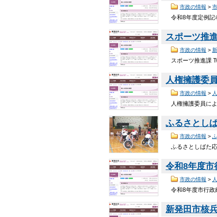
市政の情報
>
令和8年度定例記者
スポーツ推
市政の情報
>
スポーツ推進課 Tw
人権擁護委
市政の情報
>
人権擁護委員による
ふるさとし
市政の情報
>
ふるさとしばた応援
令和8年度
市政の情報
>
令和8年度市行政組
新発田市核