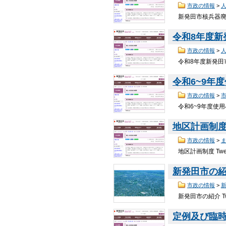
市政の情報
>
新発田市核兵器廃絶
令和8年度
市政の情報
>
令和8年度新発田市
令和6~9年
市政の情報
>
令和6~9年度使用
地区計画制
市政の情報
>
地区計画制度 Twe
新発田市の
市政の情報
>
新発田市の紹介 Tw
定例及び臨