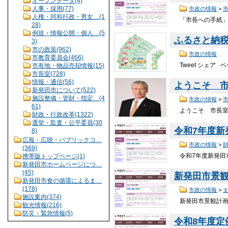
オープンデータ(4)
人事・採用(77)
市政の情報
>
人権・同和行政・男女…(1
「市長への手紙」ご
28)
例規・情報公開・個人…(5
ふるさと納
3)
市の政策(962)
市政の情報
市教育委員会(466)
Tweet シェア
市有地・物品売却情報(15)
市長室(728)
情報・通信(56)
ようこそ 
新発田市について(522)
施設整備・管財・指定…(4
市政の情報
>
61)
ようこそ 市長室へ
財政・行政改革(1322)
選挙・監査・公平委員(30
令和7年度
8)
広報・広聴・パブリックコ…
市政の情報
>
(369)
令和7年度新発田市
携帯版トップページ(1)
新発田市ホームページにつ…
(45)
新発田市景
新発田市食の循環によるま…
(178)
市政の情報
>
施設案内(374)
新発田市景観計画が
観光情報(216)
防災・緊急情報(5)
令和8年度