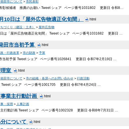
新発田市について
>
市民表彰
彰候補者 推薦のお願い Tweet シェア ページ番号1031802 更新日 令和8…
9月10日は「屋外広告物適正化旬間」
html
まちづくり（建設・土木）
>
屋外広告物
0日は「屋外広告物適正化旬間」 Tweet シェア ページ番号1031682 更新日 …
新発田市当初予算
html
財政・行政改革
>
市の財政
>
予算
当初予算 Tweet シェア ページ番号1026841 更新日 令和7年2月19日 …
管理室
html
新発田市について
>
市の組織・各課へのお問い合わせ
>
行政活動
Tweet シェア ページ番号1001705 更新日 令和7年4月24日 …
定事業主行動計画
html
人事・採用
>
人事計画
行動計画 Tweet シェア ページ番号1002328 更新日 令和8年7月31日 …
処分について
html