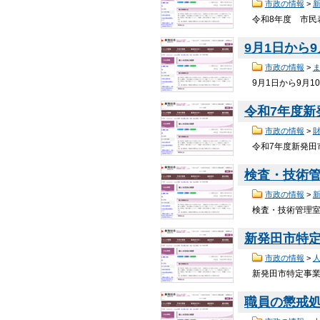
市政の情報
>
令和8年度 市民表
9月1日から
市政の情報
>
9月1日から9月1
令和7年度
市政の情報
>
令和7年度新発田市
検査・技術
市政の情報
>
検査・技術管理室 
新発田市特
市政の情報
>
新発田市特定事業主
職員の懲戒