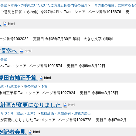
市長室
>
市長への手紙にいただいたご意見と回答内容の紹介
>
「その他の項目」に関するも
意見と回答（その他）令和7年4月～ Tweet シェア ページ番号1015876 更…
税
html
 ページ番号1002032 更新日 令和8年7月30日 印刷 大きな文字で印刷 …
市長室へ
html
市長室
 Tweet シェア ページ番号1001574 更新日 令和8年6月22日 …
新発田市補正予算
html
財政・行政改革
>
市の財政
>
予算
補正予算 Tweet シェア ページ番号1027924 更新日 令和8年3月25日 …
観計画が変更になりました
html
まちづくり（建設・土木）
>
景観計画・景観条例・景観の届出
変更になりました Tweet シェア ページ番号1026778 更新日 令和7年2月…
定例記者会見
html