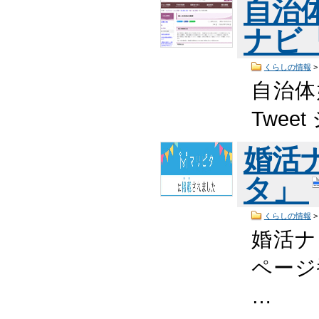
自治
ナビ「
くらしの情報
自治体
Twee
婚活
タ」
くらしの情報
婚活ナ
ページ番
…