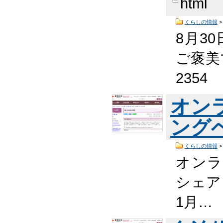
html
くらしの情報
8月3
ご褒美マ
2354
オン
ング
くらしの情報
オンラ
シェア
1月…