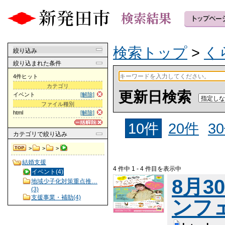
検索トップ
>
く
絞り込み
絞り込まれた条件
4件ヒット
カテゴリ
更新日検索
イベント
[解除]
ファイル種別
html
[解除]
10件
20件
3
カテゴリ
で絞り込み
>
>
>
結婚支援
4 件中 1 - 4 件目を表示中
イベント(4)
8月3
地域少子化対策重点推…
(3)
支援事業・補助(4)
ンフ