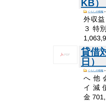
KB
くらしの情報
外収益
３ 特
1,063,
貸借対
日） （
くらしの情報
へ 他 
イ 減 債
金 701