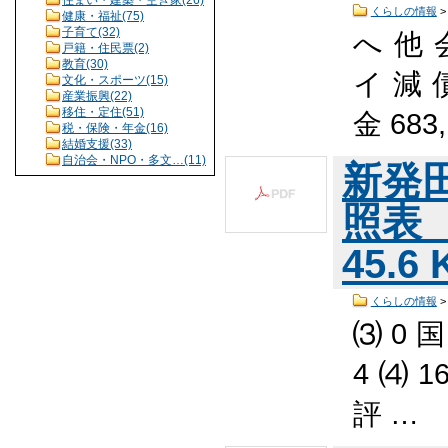
くらしの情報
健康・福祉(75)
子育て(32)
へ 他 
戸籍・住民票(2)
教育(30)
イ 減 債
文化・スポーツ(15)
産業振興(22)
移住・定住(51)
金 683
税・保険・年金(16)
結婚支援(33)
自治会・NPO・多文…(11)
新発
照表（
45.6
くらしの情報
⑶ 0 
4 ⑷ 1
評 …