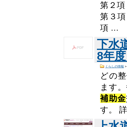
第２項
第３項
項 …
下水
8年度
くらしの情報
どの整
ます。
補助金
す。 
上水