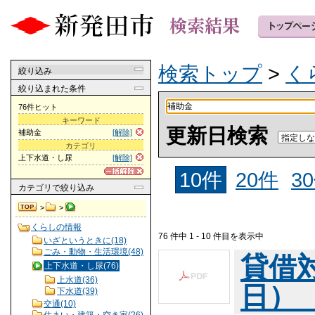
検索トップ
>
く
絞り込み
絞り込まれた条件
76件ヒット
キーワード
更新日検索
補助金
[解除]
カテゴリ
上下水道・し尿
[解除]
10件
20件
3
カテゴリ
で絞り込み
>
>
くらしの情報
76 件中 1 - 10 件目を表示中
いざというときに(18)
ごみ・動物・生活環境(48)
貸借対
上下水道・し尿(76)
上水道(36)
日） （
下水道(39)
交通(10)
住まい・建築・空き家(26)