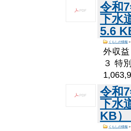
令和
下水道
5.6 
くらしの情報
外収益
３ 特
1,063,
令和
下水道
KB
くらしの情報