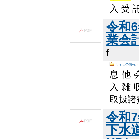
入 受 
令和
業会計
f
くらしの情報
息 他 
入 雑 
取扱諸費
令和
下水道