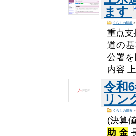
ます
くらしの情報
重点支
道の基
公署を
内容 
令和
リング
くらしの情報
(決算値
助 金
長