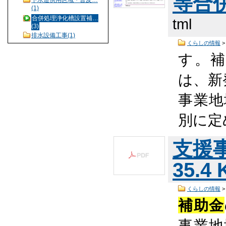
等合
下水道供用区域・普及…
(1)
合併処理浄化槽設置補…
tml
(3)
排水設備工事(1)
くらしの情報
す。
は、新
事業地
別に定
支援事
35.4
くらしの情報
補助金
事業地