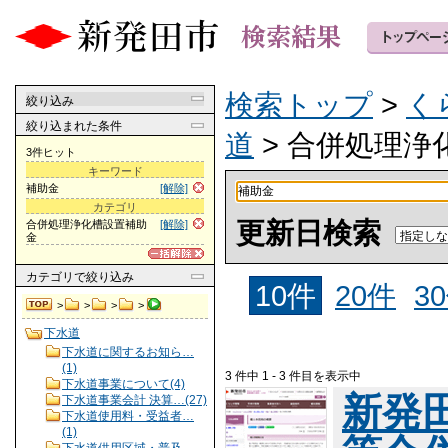
検索トップ
>
く
絞り込み
絞り込まれた条件
道
> 合併処理浄
3件ヒット
キーワード
補助金
[解除]
カテゴリ
更新日検索
合併処理浄化槽設置補助
[解除]
金
カテゴリ
で絞り込み
10件
20件
3
>
>
>
>
下水道
下水道に関するお知ら…
(1)
3 件中 1 - 3 件目を表示中
下水道事業について(4)
新発
下水道事業会計 決算…(27)
下水道使用料・受益者…
(1)