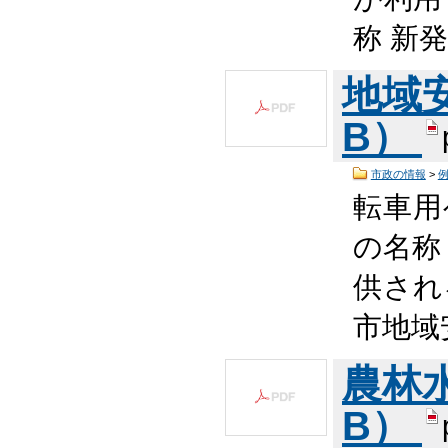
称 新
地域安
B）
市政の情報
>
転車用
の名称
供され
市地域
農林水
B）