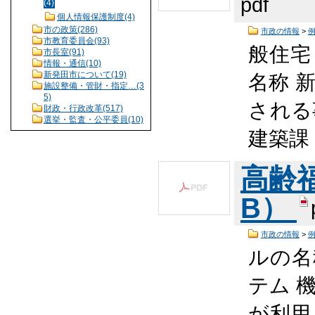
pdf
(4)
個人情報保護制度(4)
市の政策(286)
市政の情報
>
市教育委員会(93)
般住宅
市長室(91)
情報・通信(10)
新発田市について(19)
名称 
施設整備・管財・指定…(3
5)
される
財政・行政改革(517)
選挙・監査・公平委員(10)
建築課
高齢福
B）
市政の情報
>
ルの名
テム 
が利用