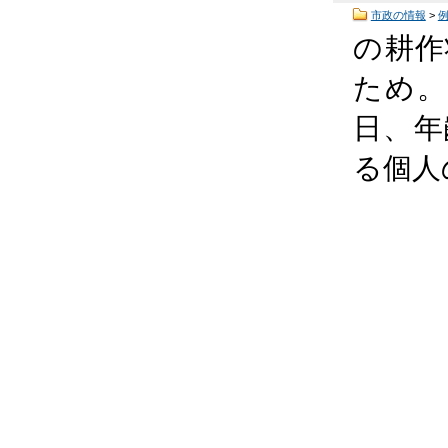
市政の情報
>
の耕作
ため。
日、年
る個人