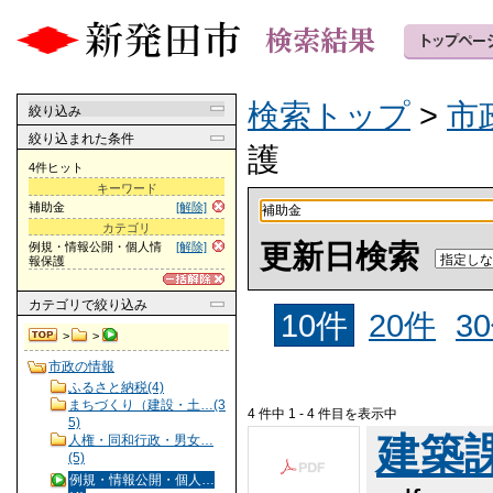
検索トップ
>
市
絞り込み
絞り込まれた条件
護
4件ヒット
キーワード
補助金
[解除]
カテゴリ
更新日検索
例規・情報公開・個人情
[解除]
報保護
カテゴリ
で絞り込み
10件
20件
3
>
>
市政の情報
ふるさと納税(4)
まちづくり（建設・土…(3
4 件中 1 - 4 件目を表示中
5)
建築課 
人権・同和行政・男女…
(5)
例規・情報公開・個人…