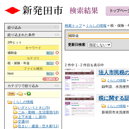
検索トップ
>
くらしの情報
> 税・保険・
絞り込み
絞り込まれた条件
2件ヒット
更新日検索
キーワード
補助金
[解除]
カテゴリ
税・保険・年金
[解除]
2 件中 1 - 2 件目を表示中
ファイル種別
法人市民税
html
[解除]
くらしの情報
カテゴリ
で絞り込み
録申請、水洗便
>
>
税に関する
くらしの情報
くらしの情報
いざというときに(5)
ごみ・動物・生活環境(18)
新発田市水洗便
上下水道・し尿(6)
交通(4)
住まい・建築・空き家(11)