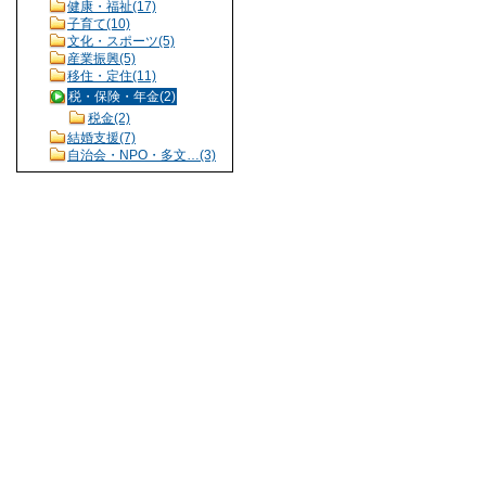
健康・福祉(17)
子育て(10)
文化・スポーツ(5)
産業振興(5)
移住・定住(11)
税・保険・年金(2)
税金(2)
結婚支援(7)
自治会・NPO・多文…(3)