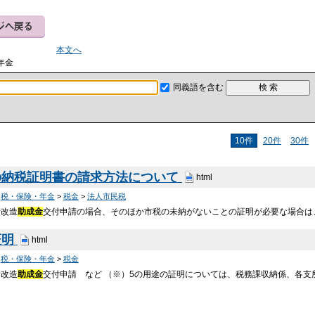
本文へ
年金
同義語を含む
10件
20件
30件
の納税証明書の請求方法について
html
>
税・保険・年金
>
税金
>
法人市民税
所改造
助成金
交付申請の場合、そのほか市税の未納がないことの証明が必要な場合は
証明
html
>
税・保険・年金
>
税金
所改造
助成金
交付申請 など （※）5の用途の証明については、税務課収納係、各