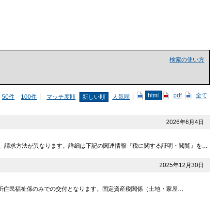
検索の使い方
html
pdf
全て
50件
100件
マッチ度順
新しい順
人気順
2026年6月4日
、請求方法が異なります。詳細は下記の関連情報『税に関する証明・閲覧』を…
2025年12月30日
支所住民福祉係のみでの交付となります。固定資産税関係（土地・家屋…