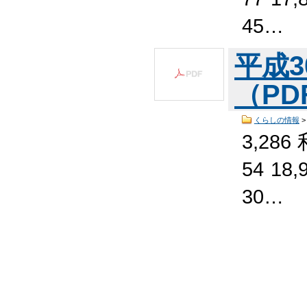
45…
平成
（PDF
くらしの情報
3,286
54 18
30…