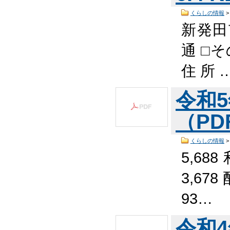
くらしの情報
新発田
通 □そ
住 所 
令和
（PDF
くらしの情報
5,68
3,678
93…
令和