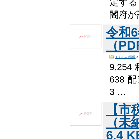
定する
閣府が
令和
（PDF
くらしの情報
9,254
638 
3 …
【市
（未納
6.4 