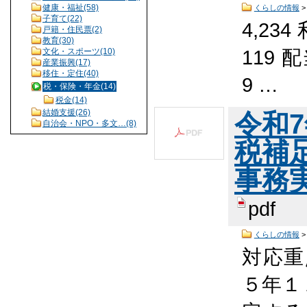
健康・福祉(58)
くらしの情報
子育て(22)
4,234
戸籍・住民票(2)
教育(30)
119 
文化・スポーツ(10)
産業振興(17)
移住・定住(40)
9 …
税・保険・年金(14)
税金(14)
結婚支援(26)
令和
自治会・NPO・多文…(8)
税補
事務実
pdf
くらしの情報
対応重
５年１