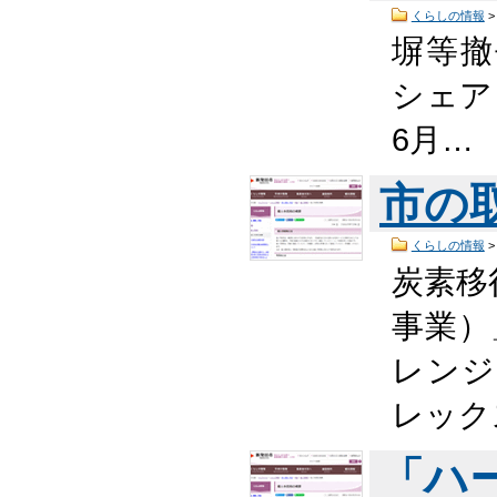
くらしの情報
塀等撤
シェア
6月…
市の
くらしの情報
炭素移
事業）
レンジ
レック
「ハ