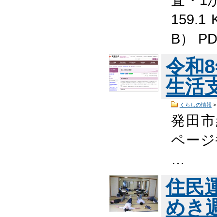
159.
B） 
令和
生活
くらしの情報
発田市
ページ番
…
住民
めき