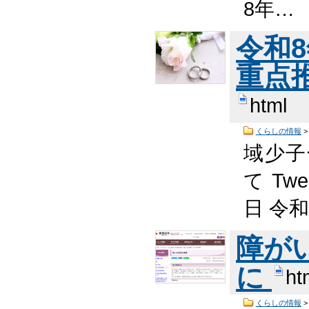
8年…
令和
重点
html
くらしの情報
域少子
て Tw
日 令
障が
に
ht
くらしの情報