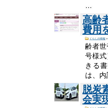
…
高齢
費用
くらしの情報
齢者世
号様式
きる書
は、内
脱炭
会実