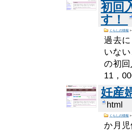
初回
す！
くらしの情報
過去に
いない
の初回
11，0
妊産
html
くらしの情報
か月