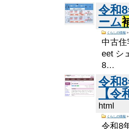
令和
ーム
くらしの情報
中古住
eet 
8…
令和8
【令
html
くらしの情報
令和8