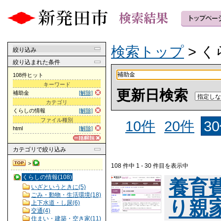
検索トップ
> 
絞り込み
絞り込まれた条件
108件ヒット
キーワード
更新日検索
補助金
[解除]
カテゴリ
くらしの情報
[解除]
ファイル種別
10件
20件
3
html
[解除]
カテゴリ
で絞り込み
>
108 件中 1 - 30 件目を表示中
くらしの情報(108)
養育
いざというときに(5)
ごみ・動物・生活環境(18)
り親
上下水道・し尿(6)
交通(4)
住まい・建築・空き家(11)