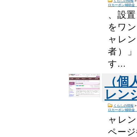
くらしの情報
ロカーボン補助金
、設置
をワン
ャレン
者）
す…
（個
レン
くらしの情報
ロカーボン補助金
ャレン
ページ番