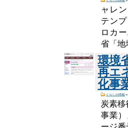
くらしの情報
ャレン
テンプ
ロカー
省「地
環境
再エ
化事
くらしの情報
炭素移
事業）
ージ番号