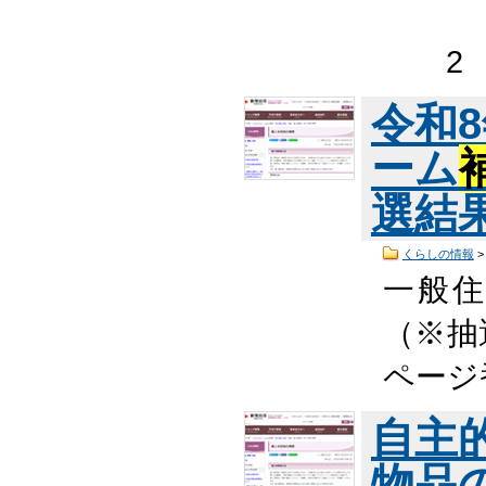
※
2 領
令和
ーム
選結
くらしの情報
一般
（※抽
ページ
自主
物品