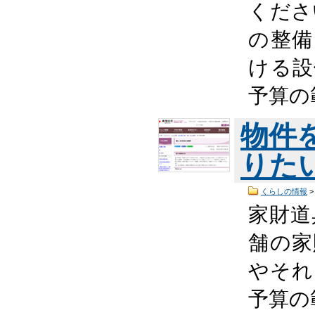
くださ
の整備
ける設
予算の
物件
りた
くらしの情報
家財道
舗の家
やそれ
予算の