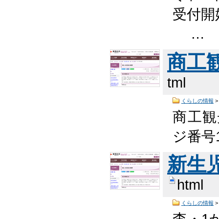
受付開始
…
商工
tml
くらしの情報
商工観
ジ番号1
新生
html
くらしの情報
査・1