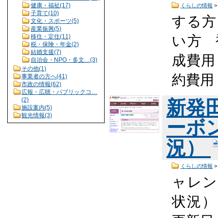
健康・福祉(17)
くらしの情報
子育て(10)
する方
文化・スポーツ(5)
産業振興(5)
い方 
移住・定住(11)
税・保険・年金(2)
結婚支援(7)
成費用
自治会・NPO・多文…(3)
その他(1)
約費用
事業者の方へ(41)
市政の情報(62)
広報・広聴・パブリックコ…
(2)
新発
施設案内(5)
観光情報(3)
ーボ
況）
くらしの情報
ャレン
状況） 