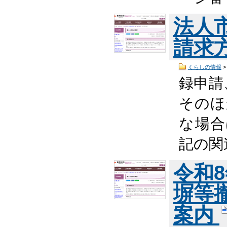
法人
請求
くらしの情報
録申請
そのほ
な場合
記の関
令和
塀等
案内