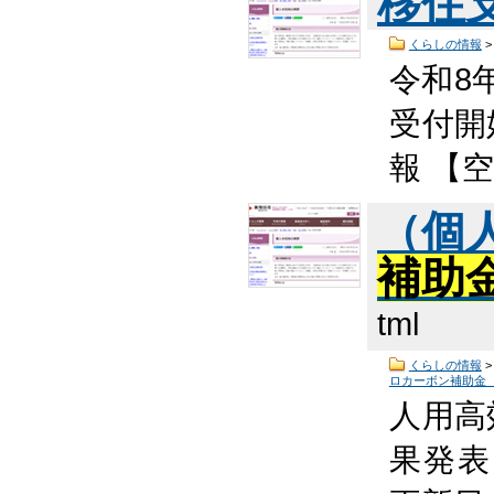
移住
くらしの情報
令和8
受付開
報 【
（個
補助
tml
くらしの情報
ロカーボン補助金
人用高
果発表 