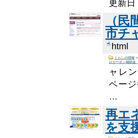
更新日
（民
市チ
html
くらしの情報
ロカーボン補助金
ャレン
ページ番
…
再エ
を支