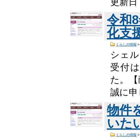
更新日
令和
化支
くらしの情報
シェ
受付
た。【
誠に申
物件
いた
くらしの情報