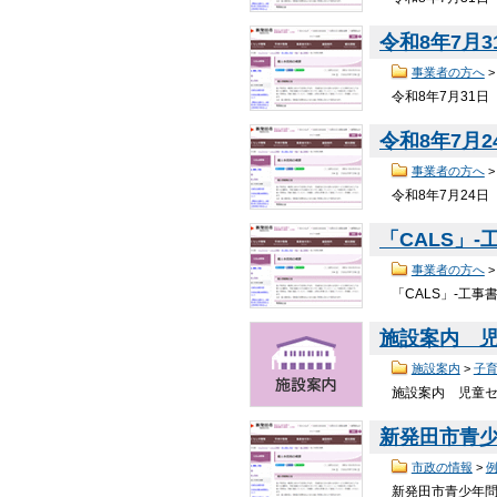
令和8年7月
事業者の方へ
令和8年7月31日
令和8年7月
事業者の方へ
令和8年7月24日
「CALS」
事業者の方へ
「CALS」-工事
施設案内 
施設案内
>
子
施設案内 児童セン
新発田市青
市政の情報
>
新発田市青少年問題