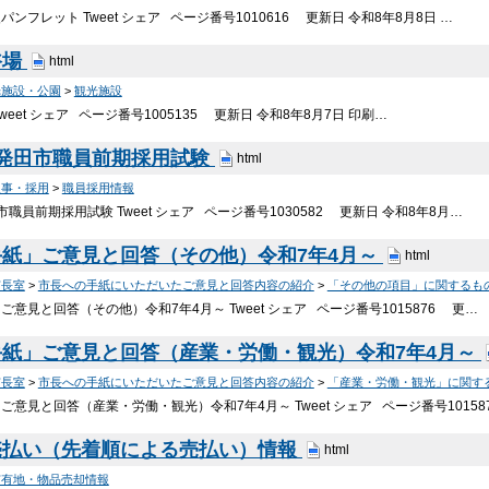
ンフレット Tweet シェア ページ番号1010616 更新日 令和8年8月8日 …
浴場
html
光施設・公園
>
観光施設
weet シェア ページ番号1005135 更新日 令和8年8月7日 印刷…
新発田市職員前期採用試験
html
人事・採用
>
職員採用情報
職員前期採用試験 Tweet シェア ページ番号1030582 更新日 令和8年8月…
紙」ご意見と回答（その他）令和7年4月～
html
市長室
>
市長への手紙にいただいたご意見と回答内容の紹介
>
「その他の項目」に関するも
意見と回答（その他）令和7年4月～ Tweet シェア ページ番号1015876 更…
紙」ご意見と回答（産業・労働・観光）令和7年4月～
市長室
>
市長への手紙にいただいたご意見と回答内容の紹介
>
「産業・労働・観光」に関す
意見と回答（産業・労働・観光）令和7年4月～ Tweet シェア ページ番号10158
売払い（先着順による売払い）情報
html
市有地・物品売却情報