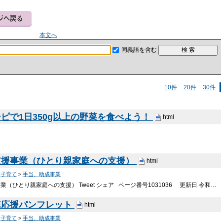
本文へ
同義語を含む
10件
20件
30件
ピで1日350g以上の野菜を食べよう！
html
支援事業（ひとり親家庭への支援）
html
>
子育て
>
手当、助成事業
（ひとり親家庭への支援） Tweet シェア ページ番号1031036 更新日 令和…
庭応援パンフレット
html
>
子育て
>
手当、助成事業