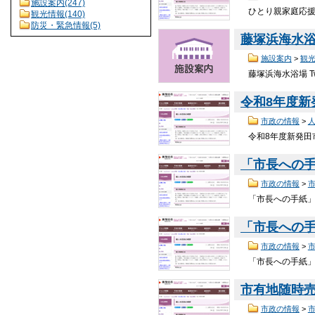
施設案内(247)
ひとり親家庭応援パ
観光情報(140)
防災・緊急情報(5)
藤塚浜海水
施設案内
>
観
藤塚浜海水浴場 T
令和8年度
市政の情報
>
令和8年度新発田市
「市長への手
市政の情報
>
「市長への手紙」ご
「市長への手
市政の情報
>
「市長への手紙」ご
市有地随時
市政の情報
>