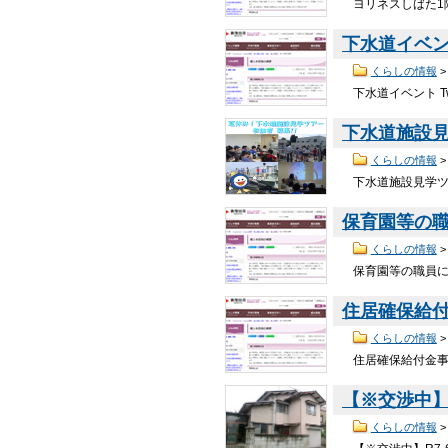
ヨリネスしばた1階
下水道イベ
くらしの情報
下水道イベント T
下水道施設
くらしの情報
下水道施設見学ツア
保育園等の
くらしの情報
保育園等の職員によ
住居確保給
くらしの情報
住居確保給付金事業
【※交渉中】
くらしの情報