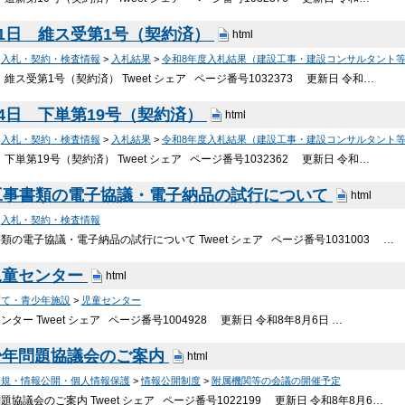
31日 維ス受第1号（契約済）
html
>
入札・契約・検査情報
>
入札結果
>
令和8年度入札結果（建設工事・建設コンサルタント
 維ス受第1号（契約済） Tweet シェア ページ番号1032373 更新日 令和…
24日 下単第19号（契約済）
html
>
入札・契約・検査情報
>
入札結果
>
令和8年度入札結果（建設工事・建設コンサルタント
 下単第19号（契約済） Tweet シェア ページ番号1032362 更新日 令和…
-工事書類の電子協議・電子納品の試行について
html
>
入札・契約・検査情報
書類の電子協議・電子納品の試行について Tweet シェア ページ番号1031003 …
児童センター
html
育て・青少年施設
>
児童センター
ター Tweet シェア ページ番号1004928 更新日 令和8年8月6日 …
少年問題協議会のご案内
html
例規・情報公開・個人情報保護
>
情報公開制度
>
附属機関等の会議の開催予定
協議会のご案内 Tweet シェア ページ番号1022199 更新日 令和8年8月6…