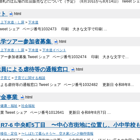
札の辻広場の出店販売などについて（予定）（8月10日から8月14日） Tweet シ
ント
html
>
上下水道・し尿
>
下水道
weet シェア ページ番号1032473 印刷 大きな文字で印刷 …
見学ツアー参加者募集
html
>
上下水道・し尿
>
下水道
>
下水道イベント
ー参加者募集 Tweet シェア ページ番号1032474 印刷 大きな文字で…
職員による虐待等の通報窓口
html
>
子育て
>
子育てに関する相談
る虐待等の通報窓口 Tweet シェア ページ番号1032482 更新日 令和8年8…
付金事業
html
>
健康・福祉
>
社会福祉
 Tweet シェア ページ番号1012641 更新日 令和8年8月7日 …
R7-6 中央町5丁目 〜中心市街地に位置し、小中学
>
移住・定住
>
〜しばたで暮らそう〜 空き家バンク物件情報