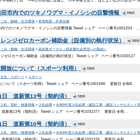
-6 中央町5丁目 〜中心市街地に位置し、小中学校も近く、ほどよい広さの住宅〜 Twe
発田市内でのツキノワグマ・イノシシの目撃情報
html
>
ごみ・動物・生活環境
>
有害鳥獣・外来生物
内でのツキノワグマ・イノシシの目撃情報 Tweet シェア ページ番号1001203 
ャレンジゼロカーボン補助金（設備別の執行状況）
html
>
ごみ・動物・生活環境
>
脱炭素ポータル（脱炭素社会実現への取組）
ゼロカーボン補助金（設備別の執行状況） Tweet シェア ページ番号1030127
設開放について（スポーツ利用）
html
>
文化・スポーツ
>
スポーツ
ついて（スポーツ利用） Tweet シェア ページ番号1001566 更新日 令和8…
31日 道新第13号（契約済）
html
>
入札・契約・検査情報
>
入札結果
>
令和8年度入札結果（建設工事・建設コンサルタント
 道新第13号（契約済） Tweet シェア ページ番号1032377 更新日 令和…
31日 道新第10号（契約済）
html
>
入札・契約・検査情報
>
入札結果
>
令和8年度入札結果（建設工事・建設コンサルタント
 道新第10号（契約済） Tweet シェア ページ番号1032376 更新日 令和…