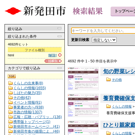
絞り込み
絞り込まれた条件
更新日検索
4692件ヒット
ファイル種別
html
[解除]
4692 件中 1 - 50 件目を表示中
カテゴリ
で絞り込み
旬の野菜レシ
その他
くらしの出来事(8)
くらしの情報(1655)
しばたの魅力(35)
養育費確保
その他(42)
イベント情報(91)
くらしの情報
事業者の方へ(938)
市政の情報(1307)
養育費確保支援事業
広報・広聴・パブリッ…(136)
携帯版トップページ(1)
ひとり親家
新発田市ホームページ…(41)
新発田市食の循環によ…(46)
くらしの情報