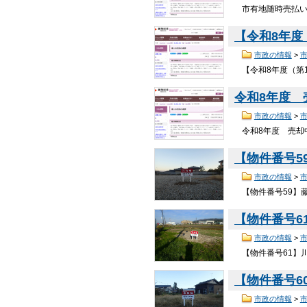
市有地随時売払い（
【令和8年度
市政の情報
>
【令和8年度（第1
令和8年度
市政の情報
>
令和8年度 売却中
【物件番号5
市政の情報
>
【物件番号59】藤
【物件番号6
市政の情報
>
【物件番号61】川口
【物件番号6
市政の情報
>